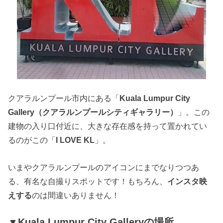
クアラルンプール市内にある「
Kuala Lumpur City
Gallery（クアラルンプールシティギャラリー）
」。この
建物の入り口付近に、大きな存在感を持って置かれてい
るのがこの「
I LOVE KL
」。
いまやクアラルンプールのアイコンにまでなりつつあ
る、有名な自撮りスポットです！もちろん、
インスタ映
えする
のは間違いありません！
▼Kuala Lumpur City Galleryの場所