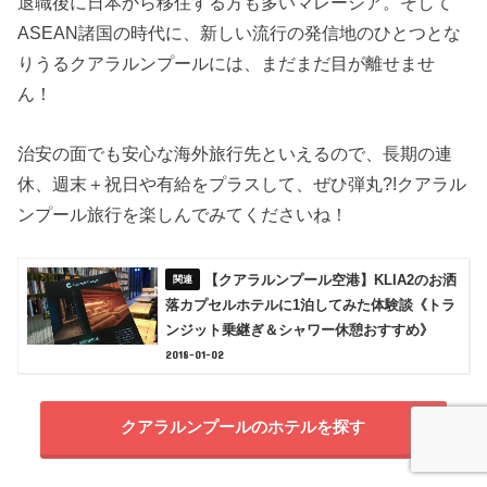
退職後に日本から移住する方も多いマレーシア。そして
ASEAN諸国の時代に、新しい流行の発信地のひとつとな
りうるクアラルンプールには、まだまだ目が離せませ
ん！
治安の面でも安心な海外旅行先といえるので、長期の連
休、週末＋祝日や有給をプラスして、ぜひ弾丸?!クアラル
ンプール旅行を楽しんでみてくださいね！
【クアラルンプール空港】KLIA2のお洒
落カプセルホテルに1泊してみた体験談《トラ
ンジット乗継ぎ＆シャワー休憩おすすめ》
2018-01-02
クアラルンプールのホテルを探す