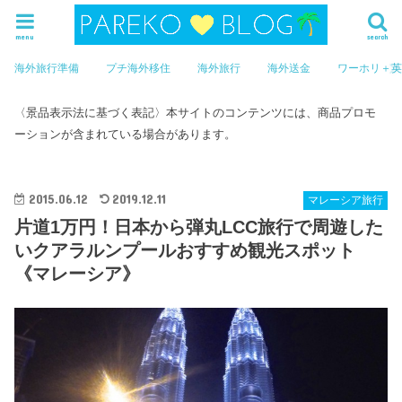
menu
search
海外旅行準備
プチ海外移住
海外旅行
海外送金
ワーホリ＋
〈景品表示法に基づく表記〉本サイトのコンテンツには、商品プロモ
ーションが含まれている場合があります。
2015.06.12
2019.12.11
マレーシア旅行
片道1万円！日本から弾丸LCC旅行で周遊した
いクアラルンプールおすすめ観光スポット
《マレーシア》