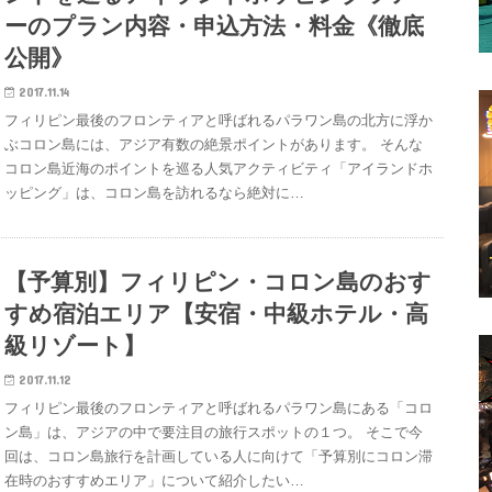
ーのプラン内容・申込方法・料金《徹底
公開》
2017.11.14
フィリピン最後のフロンティアと呼ばれるパラワン島の北方に浮か
ぶコロン島には、アジア有数の絶景ポイントがあります。 そんな
コロン島近海のポイントを巡る人気アクティビティ「アイランドホ
ッピング」は、コロン島を訪れるなら絶対に…
【予算別】フィリピン・コロン島のおす
すめ宿泊エリア【安宿・中級ホテル・高
級リゾート】
2017.11.12
フィリピン最後のフロンティアと呼ばれるパラワン島にある「コロ
ン島」は、アジアの中で要注目の旅行スポットの１つ。 そこで今
回は、コロン島旅行を計画している人に向けて「予算別にコロン滞
在時のおすすめエリア」について紹介したい…