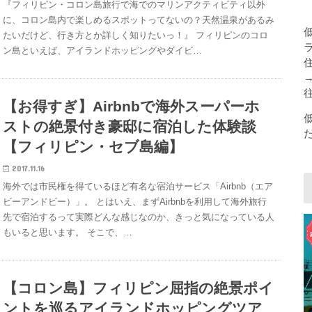
『フィリピン・コロン島旅行で海でのマリンアクティビティ以外
に、コロン島内で楽しめるスポットってないの？天然温泉があるみ
たいだけど、行き方とか詳しく知りたいっ！』 フィリピンのコロ
ン島といえば、アイランドホッピングやダイビ…
【お得すぎ】Airbnbで海外スーパーホ
ストの絶景付き豪邸に宿泊した体験談
【フィリピン・セブ島編】
2017.11.16
海外では市民権を得ているほど有名な宿泊サービス「Airbnb（エア
ビーアンドビー）」。 とはいえ、まずAirbnbを利用して海外旅行
先で宿泊するって実際どんな感じなのか、きっと気になっている人
もいると思います。 そこで、…
【コロン島】フィリピン屈指の絶景ポイ
ントを巡るアイランドホッピングツア