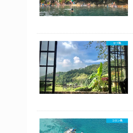
セブ島
コロン島