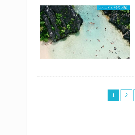
エルニド（パラワン島）
1
2