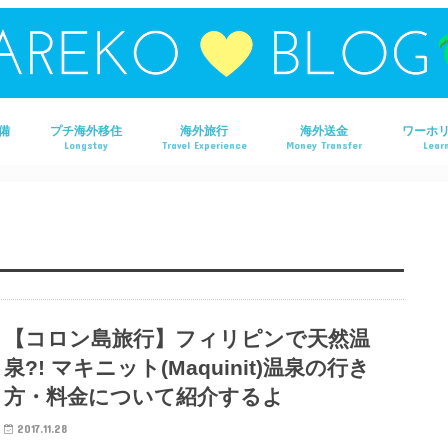
備
プチ海外移住
海外旅行
海外送金
ワーホ
Longstay
Travel Experience
Money Transfer
Learn
タイ旅行
ラオス旅行
マレーシア旅行
フィリピン旅行
ベトナム旅行
オーストラリア旅行
香港旅行
【コロン島旅行】フィリピンで天然温
泉?! マキニット(Maquinit)温泉の行き
方・料金について紹介するよ
2017.11.28