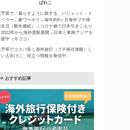
ぱれこ
低予算で「暮らすように旅する」バジェット・ト
ラベラー。豪ワーホリ→毎年約6ヶ月海外プチ移
住生活（数年継続）→コロナ禍で日本引きこもり
→2022年から海外渡航再開→日本と東南アジアを
往復中（今ココ）
低予算でコスパ良く海外旅行（プチ移住体験）し
たい人向けに、役立つ情報を発信中。
✈︎ おすすめ記事