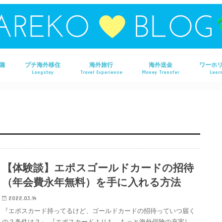
備
プチ海外移住
海外旅行
海外送金
ワーホ
Longstay
Travel Experience
Money Transfer
Learn
タイ旅行
ラオス旅行
マレーシア旅行
フィリピン旅行
ベトナム旅行
オーストラリア旅行
香港旅行
【体験談】エポスゴールドカードの招待
（年会費永年無料）を手に入れる方法
2022.03.14
『エポスカード持ってるけど、ゴールドカードの招待っていつ届く
の？条件は？』 『エポスカードよりも、もっと海外保険の充実し