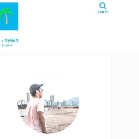
search
リ＋英語留学
 English