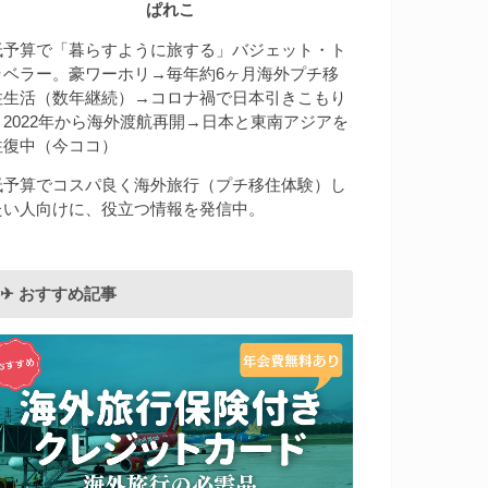
ぱれこ
低予算で「暮らすように旅する」バジェット・ト
ラベラー。豪ワーホリ→毎年約6ヶ月海外プチ移
住生活（数年継続）→コロナ禍で日本引きこもり
→2022年から海外渡航再開→日本と東南アジアを
往復中（今ココ）
低予算でコスパ良く海外旅行（プチ移住体験）し
たい人向けに、役立つ情報を発信中。
✈︎ おすすめ記事