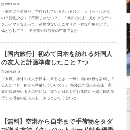
2019.04.27
『海外に手荷物だけで旅行している人いるけど、メリットは何な
の？荷物少なくて不安じゃない？』 『海外でたまに見かけるデジ
タルノマドな人って、荷物少ないミニマリスト的な印象だけど、一
体どうして？』 出発前や渡航先の空港で見か…
【国内旅行】初めて日本を訪れる外国人
の友人と計画準備したこと７つ
2019.03.16
『今度、海外の友人が日本に来るときに一緒に国内旅行を計画して
るんだけど、何から準備していいの？』 海外に外国人の友達、家
族や親戚がいる人の中には、彼らが日本を訪れる時に一緒に国内旅
行する機会のある人も、きっと少なくないと…
【無料】空港から自宅まで手荷物をタダ
で送る方法《クレジットカード特典優秀