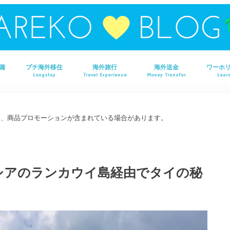
備
プチ海外移住
海外旅行
海外送金
ワーホ
Longstay
Travel Experience
Money Transfer
Learn
タイ旅行
ラオス旅行
マレーシア旅行
フィリピン旅行
ベトナム旅行
オーストラリア旅行
香港旅行
は、商品プロモーションが含まれている場合があります。
シアのランカウイ島経由でタイの秘