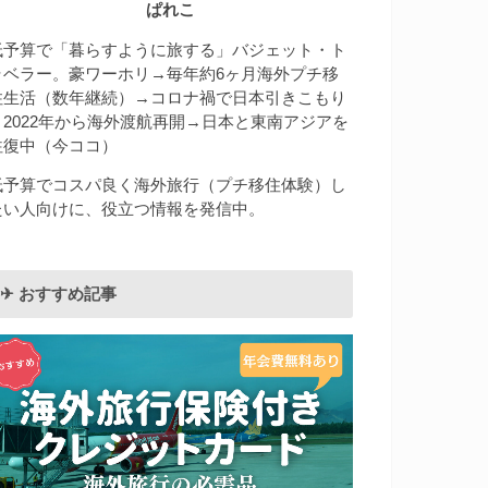
ぱれこ
低予算で「暮らすように旅する」バジェット・ト
ラベラー。豪ワーホリ→毎年約6ヶ月海外プチ移
住生活（数年継続）→コロナ禍で日本引きこもり
→2022年から海外渡航再開→日本と東南アジアを
往復中（今ココ）
低予算でコスパ良く海外旅行（プチ移住体験）し
たい人向けに、役立つ情報を発信中。
✈︎ おすすめ記事