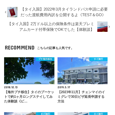
【タイ入国】2022年3月タイランドパス申請に必要
だった渡航費用内訳を公開するよ《TEST＆GO》
【タイ入国】2万ドル以上の保険条件は楽天プレミ
アムカード付帯保険でOKでした【体験談】
RECOMMEND
こちらの記事も人気です。
プチ海外移住
タイ旅行
2018.12.13
2019.5.17
【海外プチ移住】タイのプーケッ
【2023年11月】チェンマイのイ
トで約1ヶ月ロングステイしてみ
ミグレで30日ビザ延長申請する
た体験談《ビ…
方法
タイ旅行
タイ旅行