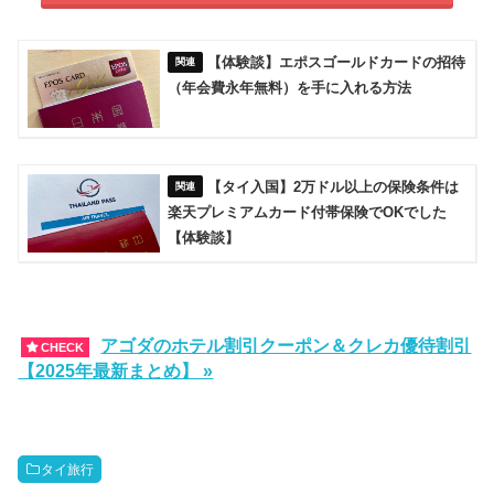
【体験談】エポスゴールドカードの招待
（年会費永年無料）を手に入れる方法
【タイ入国】2万ドル以上の保険条件は
楽天プレミアムカード付帯保険でOKでした
【体験談】
アゴダのホテル割引クーポン＆クレカ優待割引
CHECK
【2025年最新まとめ】 »
タイ旅行