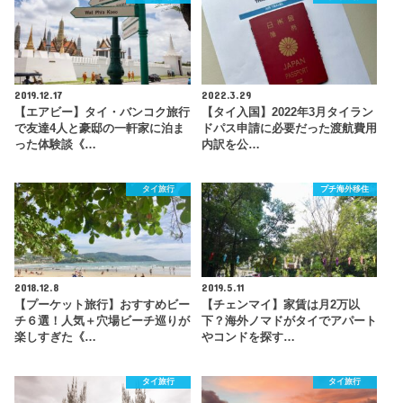
2019.12.17
2022.3.29
【エアビー】タイ・バンコク旅行
【タイ入国】2022年3月タイラン
で友達4人と豪邸の一軒家に泊ま
ドパス申請に必要だった渡航費用
った体験談《…
内訳を公…
タイ旅行
プチ海外移住
2018.12.8
2019.5.11
【プーケット旅行】おすすめビー
【チェンマイ】家賃は月2万以
チ６選！人気＋穴場ビーチ巡りが
下？海外ノマドがタイでアパート
楽しすぎた《…
やコンドを探す…
タイ旅行
タイ旅行