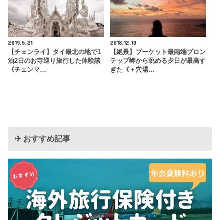
2019.5.21
2018.12.10
【チェンライ】タイ最北の地で1
【絶景】プーケット最南端プロン
泊2日のお寺巡り旅行した体験談
テップ岬から眺める夕日が最高す
《チェンマ…
ぎた《＋穴場…
✈︎ おすすめ記事