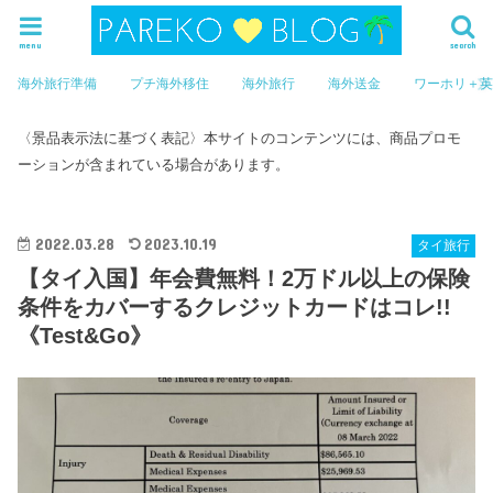
menu
search
海外旅行準備
プチ海外移住
海外旅行
海外送金
ワーホリ＋
〈景品表示法に基づく表記〉本サイトのコンテンツには、商品プロモ
ーションが含まれている場合があります。
2022.03.28
2023.10.19
タイ旅行
【タイ入国】年会費無料！2万ドル以上の保険
条件をカバーするクレジットカードはコレ!!
《Test&Go》