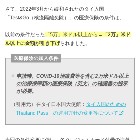
さて、2022年3月から緩和されたのタイ入国
「Test&Go（検疫隔離免除）」の医療保険の条件は、
以前の条件だった
「5万」米ドル以上から→
「2万」米ド
ル以上に金額が引き下げ
られました。
医療保険の加入条件
申請時、COVID-19治療費等を含む2万米ドル以上
の治療保障額の医療保険（英文）の確認書の提示
が必要。
（引用元）在タイ日本国大使館：
タイ入国のための
「Thailand Pass」の運用方針の変更等について
今回の条件変更に伴い、各クレジットカード付帯の海外