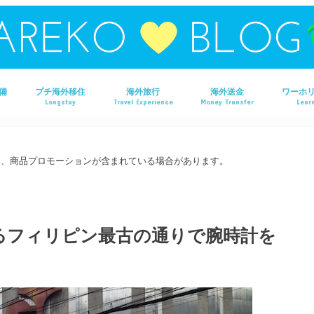
備
プチ海外移住
海外旅行
海外送金
ワーホ
Longstay
Travel Experience
Money Transfer
Learn
タイ旅行
ラオス旅行
マレーシア旅行
フィリピン旅行
ベトナム旅行
オーストラリア旅行
香港旅行
は、商品プロモーションが含まれている場合があります。
るフィリピン最古の通りで腕時計を