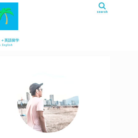
search
リ＋英語留学
 English