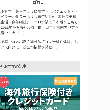
ぱれこ
低予算で「暮らすように旅する」バジェット・ト
ラベラー。豪ワーホリ→毎年約6ヶ月海外プチ移
住生活（数年継続）→コロナ禍で日本引きこもり
→2022年から海外渡航再開→日本と東南アジアを
往復中（今ココ）
低予算でコスパ良く海外旅行（プチ移住体験）し
たい人向けに、役立つ情報を発信中。
✈︎ おすすめ記事