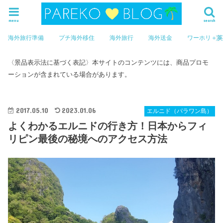
menu
search
海外旅行準備
プチ海外移住
海外旅行
海外送金
ワーホリ＋
〈景品表示法に基づく表記〉本サイトのコンテンツには、商品プロモ
ーションが含まれている場合があります。
2017.05.10
2023.01.06
エルニド（パラワン島）
よくわかるエルニドの行き方！日本からフィ
リピン最後の秘境へのアクセス方法