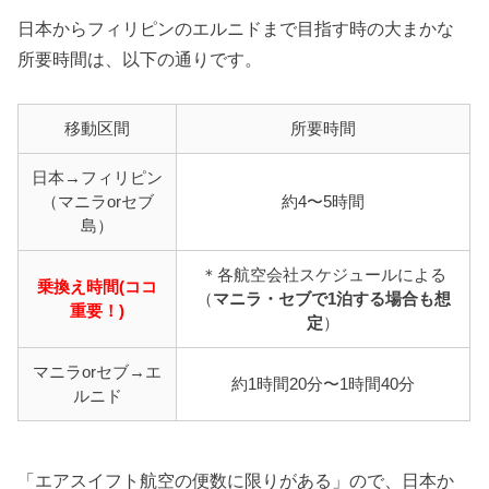
日本からフィリピンのエルニドまで目指す時の大まかな
所要時間は、以下の通りです。
移動区間
所要時間
日本→フィリピン
（マニラorセブ
約4〜5時間
島）
＊各航空会社スケジュールによる
乗換え時間(ココ
（
マニラ・セブで1泊する場合も想
重要！)
定
）
マニラorセブ→エ
約1時間20分〜1時間40分
ルニド
「エアスイフト航空の便数に限りがある」ので、日本か