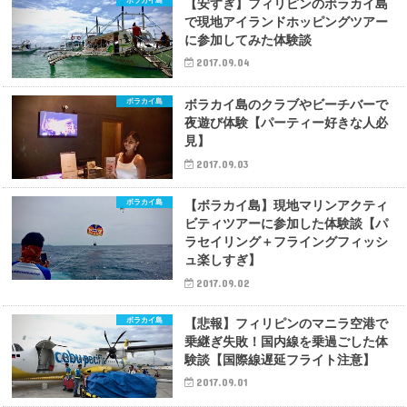
ボラカイ島
【安すぎ】フィリピンのボラカイ島
で現地アイランドホッピングツアー
に参加してみた体験談
2017.09.04
ボラカイ島
ボラカイ島のクラブやビーチバーで
夜遊び体験【パーティー好きな人必
見】
2017.09.03
ボラカイ島
【ボラカイ島】現地マリンアクティ
ビティツアーに参加した体験談【パ
ラセイリング＋フライングフィッシ
ュ楽しすぎ】
2017.09.02
ボラカイ島
【悲報】フィリピンのマニラ空港で
乗継ぎ失敗！国内線を乗過ごした体
験談【国際線遅延フライト注意】
2017.09.01