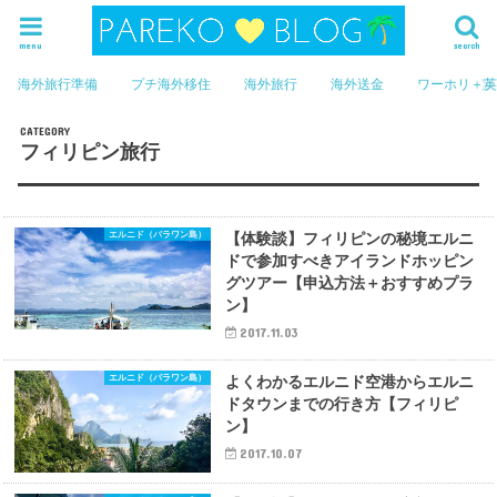
menu
search
海外旅行準備
プチ海外移住
海外旅行
海外送金
ワーホリ＋
フィリピン旅行
エルニド（パラワン島）
【体験談】フィリピンの秘境エルニ
ドで参加すべきアイランドホッピン
グツアー【申込方法＋おすすめプラ
ン】
2017.11.03
エルニド（パラワン島）
よくわかるエルニド空港からエルニ
ドタウンまでの行き方【フィリピ
ン】
2017.10.07