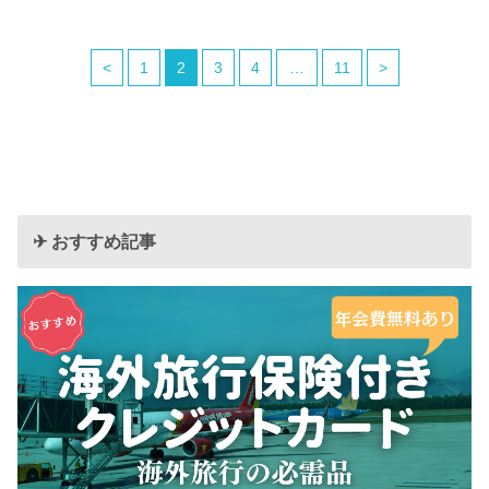
<
1
2
3
4
…
11
>
✈︎ おすすめ記事