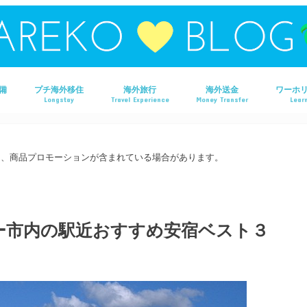
備
プチ海外移住
海外旅行
海外送金
ワーホ
Longstay
Travel Experience
Money Transfer
Learn
タイ旅行
ラオス旅行
マレーシア旅行
フィリピン旅行
ベトナム旅行
オーストラリア旅行
香港旅行
は、商品プロモーションが含まれている場合があります。
ー市内の駅近おすすめ安宿ベスト３