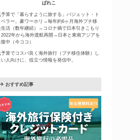
ぱれこ
低予算で「暮らすように旅する」バジェット・ト
ラベラー。豪ワーホリ→毎年約6ヶ月海外プチ移
住生活（数年継続）→コロナ禍で日本引きこもり
→2022年から海外渡航再開→日本と東南アジアを
往復中（今ココ）
低予算でコスパ良く海外旅行（プチ移住体験）し
たい人向けに、役立つ情報を発信中。
✈︎ おすすめ記事