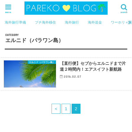
menu
search
海外旅行準備
プチ海外移住
海外旅行
海外送金
ワーホリ＋
エルニド（パラワン島）
エルニド（パラワン島）
【直行便】セブからエルニドまで片
道２時間内！エアスイフト新航路
2016.02.07
<
1
2